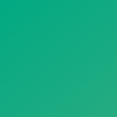
遥想公瑾当年，小乔初嫁了，雄姿英发。
羽扇纶巾，谈笑间，樯橹灰飞烟灭。
故国神游，多情应笑我，早生华发。
人生如梦，一尊还酹江月。